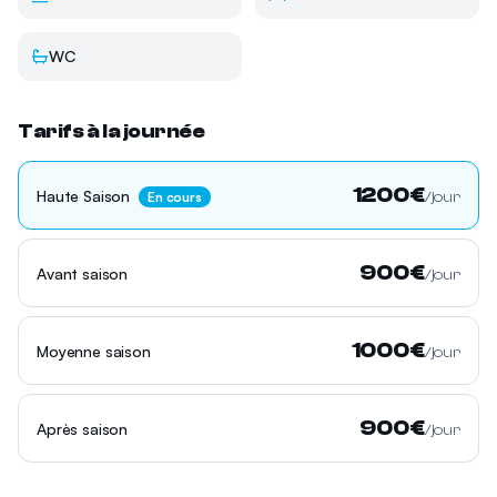
WC
Tarifs à la journée
1200
€
Haute Saison
En cours
/jour
900
€
Avant saison
/jour
1000
€
Moyenne saison
/jour
900
€
Après saison
/jour