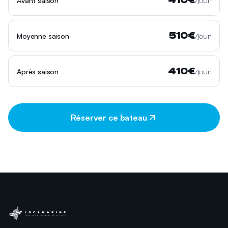
Avant saison
/jour
510
€
Moyenne saison
/jour
410
€
Après saison
/jour
Réserver ce bateau